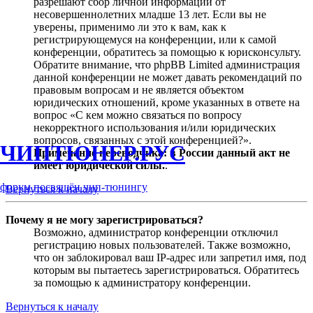
разрешают сбор личной информации от
несовершеннолетних младше 13 лет. Если вы не
уверены, применимо ли это к вам, как к
регистрирующемуся на конференции, или к самой
конференции, обратитесь за помощью к юрисконсульту.
Обратите внимание, что phpBB Limited администрация
данной конференции не может давать рекомендаций по
правовым вопросам и не является объектом
юридических отношений, кроме указанных в ответе на
вопрос «С кем можно связаться по вопросу
некорректного использования и/или юридических
вопросов, связанных с этой конференцией?».
ЧИПТЮНЕР.РУС
Примечание переводчика: в России данный акт не
имеет юридической силы.
.
форум посвящён чип-тюнингу
Вернуться к началу
Почему я не могу зарегистрироваться?
Возможно, администратор конференции отключил
регистрацию новых пользователей. Также возможно,
что он заблокировал ваш IP-адрес или запретил имя, под
которым вы пытаетесь зарегистрироваться. Обратитесь
за помощью к администратору конференции.
Вернуться к началу