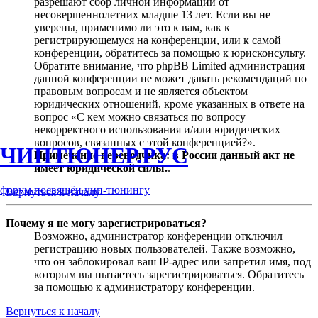
разрешают сбор личной информации от
несовершеннолетних младше 13 лет. Если вы не
уверены, применимо ли это к вам, как к
регистрирующемуся на конференции, или к самой
конференции, обратитесь за помощью к юрисконсульту.
Обратите внимание, что phpBB Limited администрация
данной конференции не может давать рекомендаций по
правовым вопросам и не является объектом
юридических отношений, кроме указанных в ответе на
вопрос «С кем можно связаться по вопросу
некорректного использования и/или юридических
вопросов, связанных с этой конференцией?».
ЧИПТЮНЕР.РУС
Примечание переводчика: в России данный акт не
имеет юридической силы.
.
форум посвящён чип-тюнингу
Вернуться к началу
Почему я не могу зарегистрироваться?
Возможно, администратор конференции отключил
регистрацию новых пользователей. Также возможно,
что он заблокировал ваш IP-адрес или запретил имя, под
которым вы пытаетесь зарегистрироваться. Обратитесь
за помощью к администратору конференции.
Вернуться к началу