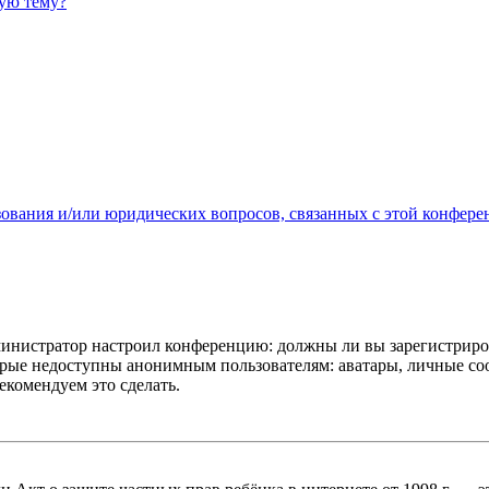
ную тему?
зования и/или юридических вопросов, связанных с этой конфере
администратор настроил конференцию: должны ли вы зарегистриро
рые недоступны анонимным пользователям: аватары, личные сообщ
екомендуем это сделать.