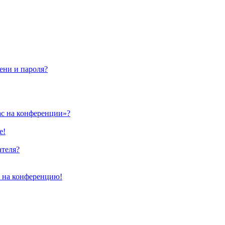
ени и пароля?
ас на конференции»?
е!
ателя?
и на конференцию!