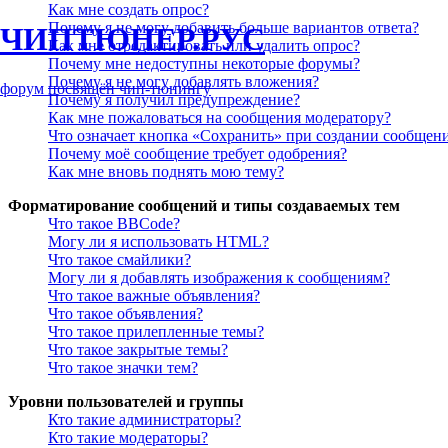
Как мне создать опрос?
Почему я не могу добавить больше вариантов ответа?
ЧИПТЮНЕР.РУС
Как мне отредактировать или удалить опрос?
Почему мне недоступны некоторые форумы?
Почему я не могу добавлять вложения?
форум посвящён чип-тюнингу
Почему я получил предупреждение?
Как мне пожаловаться на сообщения модератору?
Что означает кнопка «Сохранить» при создании сообщен
Почему моё сообщение требует одобрения?
Как мне вновь поднять мою тему?
Форматирование сообщений и типы создаваемых тем
Что такое BBCode?
Могу ли я использовать HTML?
Что такое смайлики?
Могу ли я добавлять изображения к сообщениям?
Что такое важные объявления?
Что такое объявления?
Что такое прилепленные темы?
Что такое закрытые темы?
Что такое значки тем?
Уровни пользователей и группы
Кто такие администраторы?
Кто такие модераторы?