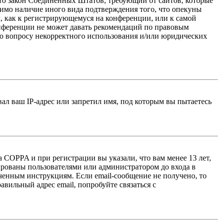
 — это закон Соединённых Штатов, требующий от сайтов, которые
тимо наличие иного вида подтверждения того, что опекуны
, как к регистрирующемуся на конференции, или к самой
онференции не может давать рекомендаций по правовым
по вопросу некорректного использования и/или юридических
л ваш IP-адрес или запретил имя, под которым вы пытаетесь
 COPPA и при регистрации вы указали, что вам менее 13 лет,
ированы пользователями или администратором до входа в
ученным инструкциям. Если email-сообщение не получено, то
авильный адрес email, попробуйте связаться с