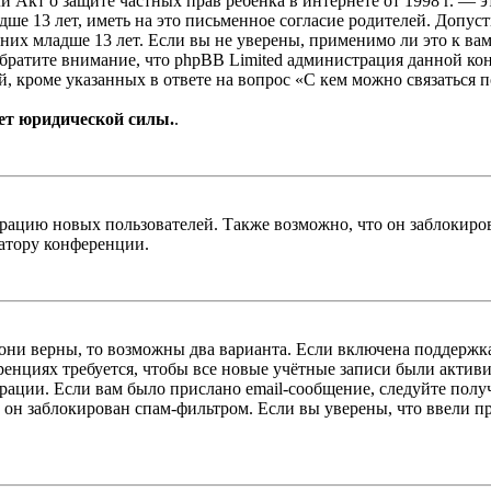
, или Акт о защите частных прав ребёнка в интернете от 1998 г.
е 13 лет, иметь на это письменное согласие родителей. Допус
х младше 13 лет. Если вы не уверены, применимо ли это к вам
Обратите внимание, что phpBB Limited администрация данной к
, кроме указанных в ответе на вопрос «С кем можно связаться 
ет юридической силы.
.
цию новых пользователей. Также возможно, что он заблокирова
ратору конференции.
 они верны, то возможны два варианта. Если включена поддержка
енциях требуется, чтобы все новые учётные записи были актив
трации. Если вам было прислано email-сообщение, следуйте пол
 он заблокирован спам-фильтром. Если вы уверены, что ввели пр