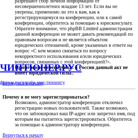
разрешают сбор личной информации от
несовершеннолетних младше 13 лет. Если вы не
уверены, применимо ли это к вам, как к
регистрирующемуся на конференции, или к самой
конференции, обратитесь за помощью к юрисконсульту.
Обратите внимание, что phpBB Limited администрация
данной конференции не может давать рекомендаций по
правовым вопросам и не является объектом
юридических отношений, кроме указанных в ответе на
вопрос «С кем можно связаться по вопросу
некорректного использования и/или юридических
вопросов, связанных с этой конференцией?».
ЧИПТЮНЕР.РУС
Примечание переводчика: в России данный акт не
имеет юридической силы.
.
форум посвящён чип-тюнингу
Вернуться к началу
Почему я не могу зарегистрироваться?
Возможно, администратор конференции отключил
регистрацию новых пользователей. Также возможно,
что он заблокировал ваш IP-адрес или запретил имя, под
которым вы пытаетесь зарегистрироваться. Обратитесь
за помощью к администратору конференции.
Вернуться к началу