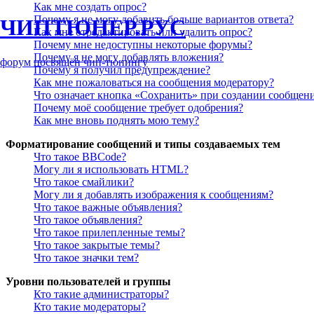
Как мне создать опрос?
Почему я не могу добавить больше вариантов ответа?
ЧИПТЮНЕР.РУС
Как мне отредактировать или удалить опрос?
Почему мне недоступны некоторые форумы?
Почему я не могу добавлять вложения?
форум посвящён чип-тюнингу
Почему я получил предупреждение?
Как мне пожаловаться на сообщения модератору?
Что означает кнопка «Сохранить» при создании сообщен
Почему моё сообщение требует одобрения?
Как мне вновь поднять мою тему?
Форматирование сообщений и типы создаваемых тем
Что такое BBCode?
Могу ли я использовать HTML?
Что такое смайлики?
Могу ли я добавлять изображения к сообщениям?
Что такое важные объявления?
Что такое объявления?
Что такое прилепленные темы?
Что такое закрытые темы?
Что такое значки тем?
Уровни пользователей и группы
Кто такие администраторы?
Кто такие модераторы?