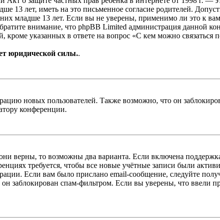
, или Акт о защите частных прав ребёнка в интернете от 1998 г.
е 13 лет, иметь на это письменное согласие родителей. Допус
х младше 13 лет. Если вы не уверены, применимо ли это к вам
Обратите внимание, что phpBB Limited администрация данной к
, кроме указанных в ответе на вопрос «С кем можно связаться 
ет юридической силы.
.
цию новых пользователей. Также возможно, что он заблокирова
ратору конференции.
 они верны, то возможны два варианта. Если включена поддержка
енциях требуется, чтобы все новые учётные записи были актив
трации. Если вам было прислано email-сообщение, следуйте пол
 он заблокирован спам-фильтром. Если вы уверены, что ввели пр