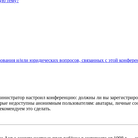
ную тему?
зования и/или юридических вопросов, связанных с этой конфере
администратор настроил конференцию: должны ли вы зарегистриро
рые недоступны анонимным пользователям: аватары, личные сообщ
екомендуем это сделать.