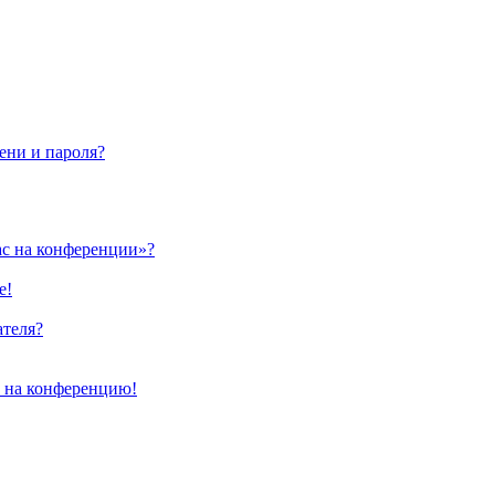
ени и пароля?
ас на конференции»?
е!
ателя?
и на конференцию!