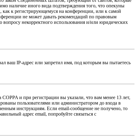
 — это закон Соединённых Штатов, требующий от сайтов, которые
тимо наличие иного вида подтверждения того, что опекуны
, как к регистрирующемуся на конференции, или к самой
онференции не может давать рекомендаций по правовым
по вопросу некорректного использования и/или юридических
л ваш IP-адрес или запретил имя, под которым вы пытаетесь
 COPPA и при регистрации вы указали, что вам менее 13 лет,
ированы пользователями или администратором до входа в
ученным инструкциям. Если email-сообщение не получено, то
авильный адрес email, попробуйте связаться с