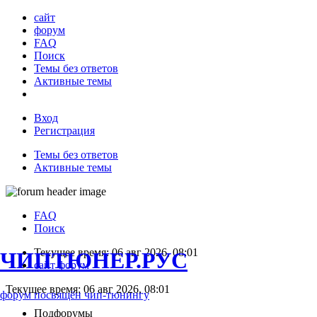
сайт
форум
FAQ
Поиск
Темы без ответов
Активные темы
Вход
Регистрация
Темы без ответов
Активные темы
FAQ
Поиск
Текущее время: 06 авг 2026, 08:01
ЧИПТЮНЕР.РУС
сайт
форум
Текущее время: 06 авг 2026, 08:01
форум посвящён чип-тюнингу
Подфорумы